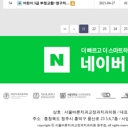
54
어린이 3급 부정교합+영구치…
2021-04-27
걱
21
22
23
24
25
상호 : 서울바른치과교정과치과의원 / 대표
주소 : 충청북도 청주시 흥덕구 풍산로 23 5,6,7층 / 사업자번
copyright ⓒ 서울바른치과교정과치과의원 청주점, all rights reserv