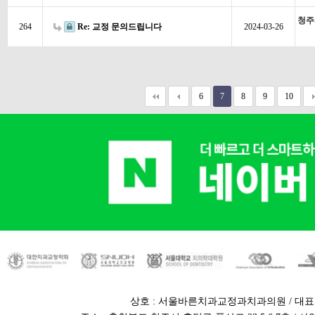
청주
264
Re: 교정 문의드립니다
2024-03-26
6
7
8
9
10
상호 : 서울바른치과교정과치과의원 / 대표