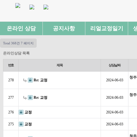
온라인 상담
공지사항
리얼교정일기
Total 368건
7 페이지
온라인상담 목록
번호
제목
상담날짜
청주
278
Re: 교정
2024-06-03
청주
277
Re: 교정
2024-06-03
276
교정
2024-06-03
275
교정
2024-06-03
청주