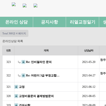
온라인 상담
공지사항
리얼교정일기
Total 368건
4 페이지
온라인상담 목록
번호
제목
상담날짜
청주
323
Re: 인비절라인 문의
2021-05-20
청주
322
Re: 어린이 3급 부정교합…
2021-04-27
321
교정
2021-06-12
320
교정비용문의 결제방법문의
2021-08-05
319
건의사항
2021-08-09